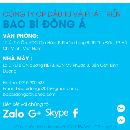
CÔNG TY CP ĐẦU TƯ VÀ PHÁT TRIỂN
BAO BÌ ĐÔNG Á
VĂN PHÒNG:
12 Út Trà Ôn, KDC Gia Hòa, P. Phước Long B, TP. Thủ Đức, TP. Hồ
Chí Minh, Việt Nam.
NHÀ MÁY :
Lô D 7L1B CN đường NE7B, KCN Mỹ Phước 3, Bến Cát, Bình
Dương
Hotline: 0915 900 633
Email: baobidonga2016@gmail.com /
baobidonga@yahoo.com
Liên kết với chúng tôi
Giấy phép kinh doanh số: 0311054368 - Cấp ngày: