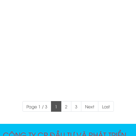
Page 1 / 3
1
2
3
Next
Last
CÔNG TY CP ĐẦU TƯ VÀ PHÁT TRIỂN