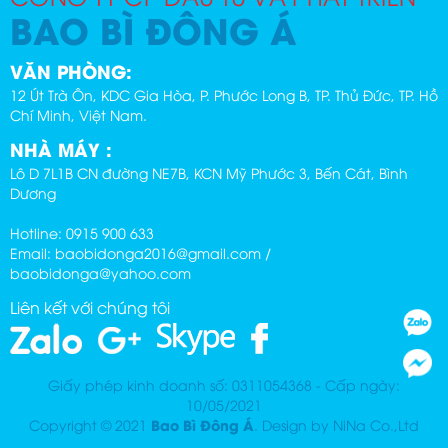
BAO BÌ ĐÔNG Á
VĂN PHÒNG:
12 Út Trà Ôn, KDC Gia Hòa, P. Phước Long B, TP. Thủ Đức, TP. Hồ
Chí Minh, Việt Nam.
NHÀ MÁY :
Lô D 7L1B CN đường NE7B, KCN Mỹ Phước 3, Bến Cát, Bình
Dương
Hotline: 0915 900 633
Email: baobidonga2016@gmail.com /
baobidonga@yahoo.com
Liên kết với chúng tôi
Giấy phép kinh doanh số: 0311054368 - Cấp ngày:
10/05/2021
Bao Bì Đông Á
Copyright © 2021
. Design by NiNa Co.,Ltd